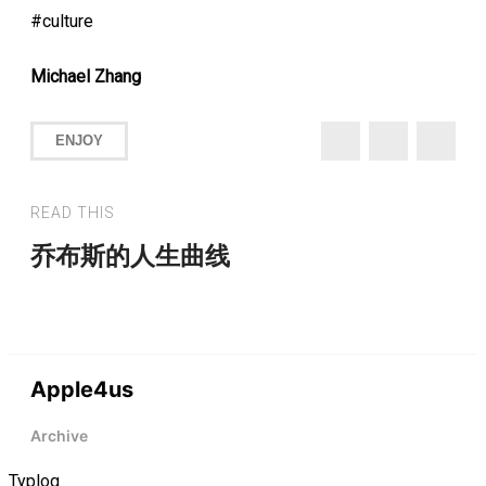
culture
Michael Zhang
ENJOY
READ THIS
乔布斯的人生曲线
Apple4us
Archive
Typlog