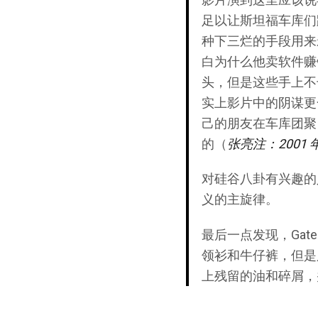
足以让斯坦福车库们跳起
种下三烂的手段用来
白为什么他卖软件赚
头，但是这些手上不
实上影片中的阴谋更
己的朋友在车库团聚，b
的（
张亮注：2001 
对硅谷八卦有兴趣的人
义的主旋律。
最后一点发现，Gates 
领衫和牛仔裤，但是
上残留的油和碎屑，并