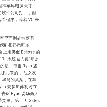
把斯坦福车库电脑天才
邪恶的软件公司打工，但
着程序，等着 VC 来
公室里面到处散落着
感到很熟悉吧哈
类似 Eclipse 的
叫“系统被入侵”那是
是，每当 Ryan 遇
是哪儿来的， 他女友
友，华裔的某某，在车
an 去参加葬礼时在
诉 Ryan 说华裔天
带宽里。第二天 Gates