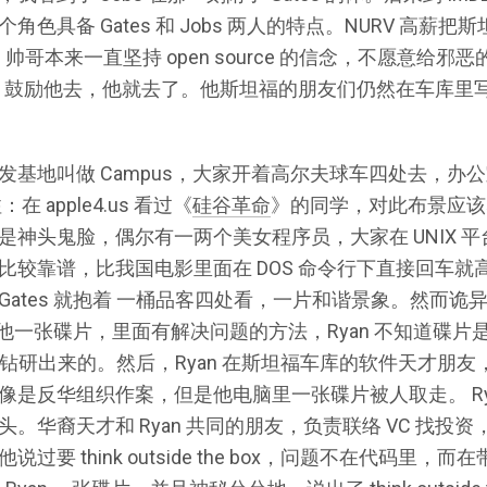
色具备 Gates 和 Jobs 两人的特点。NURV 高薪
，帅哥本来一直坚持 open source 的信念，不愿意给
lani 鼓励他去，他就去了。他斯坦福的朋友们仍然在车库里写
发基地叫做 Campus，大家开着高尔夫球车四处去，办
 apple4.us 看过《
硅谷革命
》的同学，对此布景应该
神头鬼脸，偶尔有一两个美女程序员，大家在 UNIX 平台上用
比较靠谱，比我国电影里面在 DOS 命令行下直接回车就高
ates 就抱着 一桶品客四处看，一片和谐景象。然而诡异的
就给他一张碟片，里面有解决问题的方法，Ryan 不知道碟片
 自己钻研出来的。然后，Ryan 在斯坦福车库的软件天才朋
像是反华组织作案，但是他电脑里一张碟片被人取走。 Ry
华裔天才和 Ryan 共同的朋友，负责联络 VC 找投资，告
要 think outside the box，问题不在代码里，而在