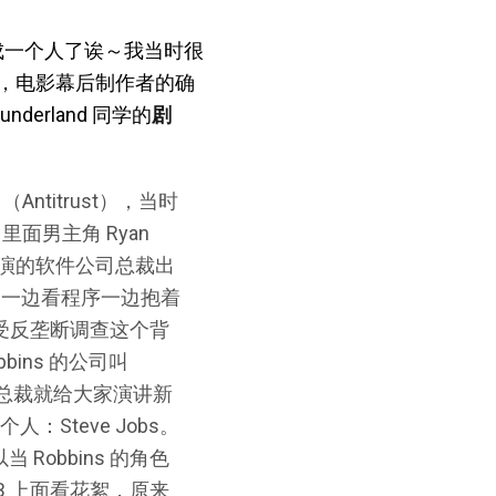
成一个人了诶～我当时很
，电影幕后制作者的确
rland 同学的
剧
ntitrust），当时
面男主角 Ryan
ins 扮演的软件公司总裁出
个一边看程序一边抱着
接受反垄断调查这个背
bins 的公司叫
 的总裁就给大家演讲新
Steve Jobs。
Robbins 的角色
DB 上面看花絮，原来