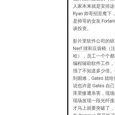
人家本来就是安排这个角
Ryan 帅哥招至麾下
是帅哥的女友 For
谈投资。
影片里软件公司的研
Nerf 球
和豆袋椅（注：在
哈），员工一个个都是
编程辅助软件工作，
强了不知道多少倍。G
到困难，Gates 
说也许是 Gates
库里惨遭杀害，现场
现场发现一段光纤接头。
才马上就要突破了，他说过