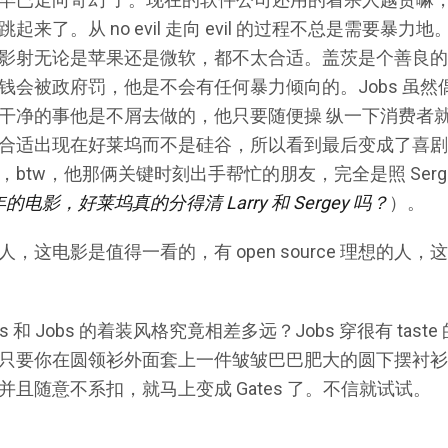
来了。从 no evil 走向 evil 的过程不总是需要暴
影射无论是苹果还是微软，都不太合适。盖茨是个善良的
钱会被政府罚，他是不会有任何暴力倾向的。Jobs 虽然
干净的事他是不屑去做的，他只要随便操 纵一下消费者
合适出现在好莱坞而不是硅谷，所以看到最后变成了喜剧片……
tw，他那俩关键时刻出手帮忙的朋友，完全是照 Sergey 
年的电影，好莱坞真的分得清 Larry 和 Sergey 吗？
）。
，这电影是值得一看的，有 open source 理想的人
和 Jobs 的着装风格究竟相差多远？Jobs 穿很有 taste 的 t
只要你在圆领衫外面套上一件皱皱巴巴肥大的圆下摆衬衫
且随意不系扣，就马上变成 Gates 了。不信就试试。