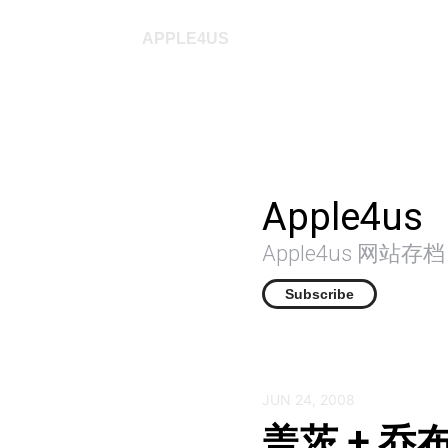
APPLE4US
Apple4us
Apple4us 网站
Subscribe
JUN 24, 2008
盖茨 + 乔布