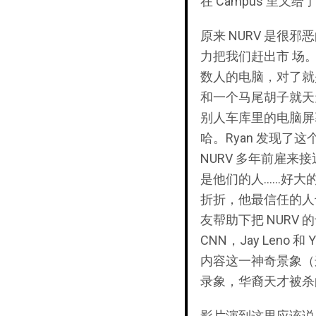
在 Campus 里又给了
原来 NURV 是
力把我们赶出市 场。
数人的电脑，对了就是
和一个马尾胡子就天
别人车库里的电脑屏
哈。Ryan 发现了
NURV 多年前雇
是他们的人……好大的
折折，他最信任的人
友帮助下把 NUR
CNN，Jay Leno
内容这一神奇景象（
录象，华裔天才被杀的
影片演到这里应该说早