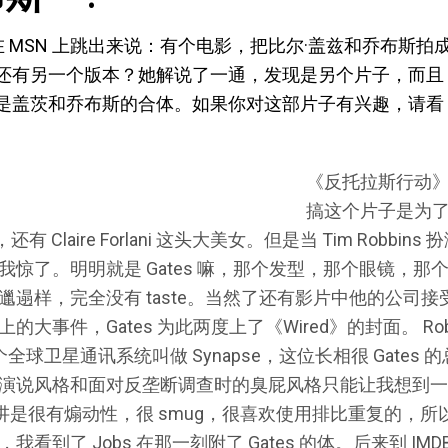
 MSN 上跳出来说：有个电影，把比尔·盖兹和乔布斯拍
还有另一个版本？她解说了一通，发现是另个片子，而且
盖茨和乔布斯的合体。如果你对这部片子有兴趣，请看 unde
《反托拉斯行动》（A
搞这个片子是为了里
哥，还有 Claire Forlani 这头大美女。但是当 Tim Robb
我惊了。明明就是 Gates 嘛，那个发型，那个眼镜，那
邋遢样，完全没有 taste。当然了还有影片中他的公司
大事件，Gates 为此两度上了《Wired》的封面。 Rob
全球卫星通讯系统叫做 Synapse，这位长相很 Gates
说风格和面对反垄断调查时的臭屁风格只能让我想到一个人：
演讲是很有煽动性，很 smug，很喜欢使用排比重复的，所以当 
看到了 Jobs 在那一刻附了 Gates 的体。后来到 IM