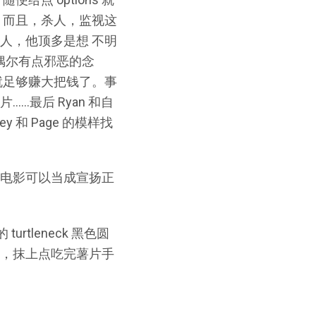
力地。而且，杀人，监视这
人，他顶多是想 不明
偶尔有点邪恶的念
就足够赚大把钱了。事
最后 Ryan 和自
和 Page 的模样找
，这电影可以当成宣扬正
urtleneck 黑色圆
，抹上点吃完薯片手