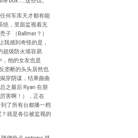
the box……这些话。
，任何车库天才都有能
视系统，里面监视着无
（Ballmer？）
让我感到奇怪的是，
的超级防火墙容易
握中，他的女友也是
管反垄断的头头居然也
系统揭穿阴谋，结果曲曲
最后 Ryan 在朋
子厉害啊！），正在
量同时看到了所有台都播一档
呢？就是各位被监视的
点 options 就