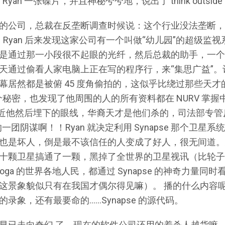
 Ryan 一张碟片，并且神秘兮兮地，说出了 think outside 
很邪恶的公司，总裁在反垄断调查时候说：这个行业没法垄断
 Ryan 后来发现这家公司有一个叫做“幼儿园”的超级监
通过那一小段很不起眼的光纤，然后总裁的助手，一个秃子 
天通过偷看人家电脑上正在写的程序行，来“集思广益”。
幕居然都是被俯 45 度角偷拍的，这似乎比绕过那些天才
这个秘密，也发现了他周围的人的所有资料都在 NURV 掌
来接近他然后埋下的眼线，华裔天才是他们杀的，司法部专
一团阴谋啊！！Ryan 就决定利用 Synapse 那个卫星
也是坏人，倒是最不该信任的人变成了好人，很无间道。总之
V 的十颗卫星搞通了一颗，黑掉了全世界的卫星视讯（比轮
 和 Yoga 的世界各地人民，都通过 Synapse 的神奇力
这景象貌似只有在我国才偶尔得见嘛）。 播的什么内容
录象，还有最要命的……Synapse 的源代码。
已走向奇幻 了。现在的软件公司还用的着杀人越货嘛，随便给