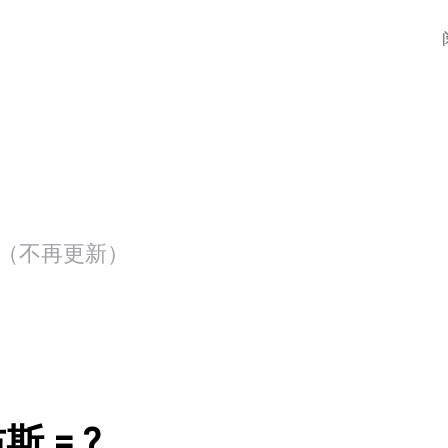
存档（不再更新）
斯 = ?