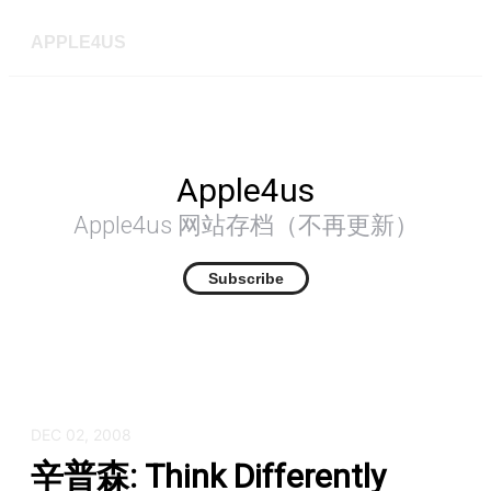
APPLE4US
Apple4us
Apple4us 网站存档（不再更新）
Subscribe
DEC 02, 2008
辛普森: Think Differently