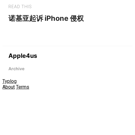
READ THIS
诺基亚起诉 iPhone 侵权
Apple4us
Archive
Typlog
About
Terms