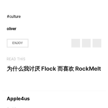
culture
oliver
ENJOY
READ THIS
为什么我讨厌 Flock 而喜欢 RockMelt
Apple4us