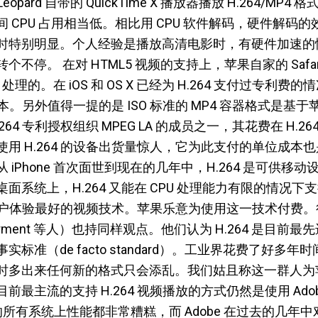
Leopard 自带的 QuickTime X 播放器播放 H.264/M
 CPU 占用相当低。相比用 CPU 软件解码，硬件解码
时特别明显。个人经验是播放高清电影时，有硬件加速的
不停。 在对 HTML5 视频的支持上，苹果自家的 Safa
X 处理的。在 iOS 和 OS X 已经为 H.264 支付过专利费的
成本。另外值得一提的是 ISO 标准的 MP4 容器格式是基于苹果 
64 专利授权组织 MPEG LA 的成员之一，其花费在 H.
用 H.264 的设备出货量惊人，它为此支付的单位成本
iPhone 首次面世到现在的几年中，H.264 是可供移
面系统上，H.264 又能在 CPU 处理能力有限的情况
目前用户体验最好的视频技术。苹果乐意为使用这一技术付费
rco Arment 等人）也持同样观点。他们认为 H.264 是
标准（de facto standard）。工业界花费了好多
多出来任何新的格式只会添乱。我们姑且称这一群人为苹果
主流的支持 H.264 视频播放的方式仍然是使用 Adobe 的 
 外的所有系统上性能都非常糟糕，而 Adobe 在过去的几