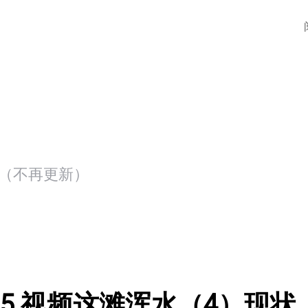
存档（不再更新）
L5 视频这滩浑水（4）现状