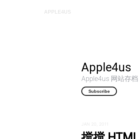
APPLE4US
Apple4us
Apple4us 网站
Subscribe
JAN 20, 2011
搅搅 HTM