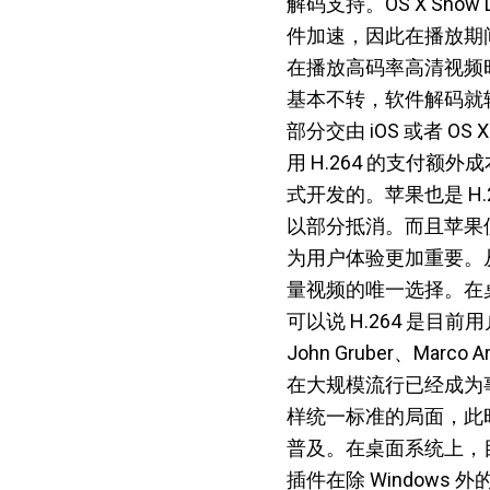
解码支持。OS X Snow 
件加速，因此在播放期间
在播放高码率高清视频
基本不转，软件解码就转个
部分交由 iOS 或者 OS 
用 H.264 的支付额外
式开发的。苹果也是 H.2
以部分抵消。而且苹果使
为用户体验更加重要。从 
量视频的唯一选择。在桌
可以说 H.264 是
John Gruber、Ma
在大规模流行已经成为事实
样统一标准的局面，此时
普及。在桌面系统上，目前最
插件在除 Windows