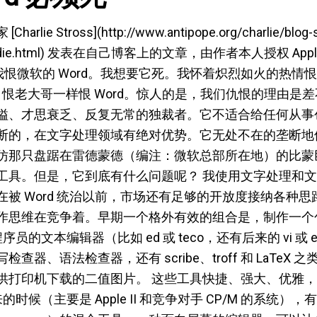
e Stross](http://www.antipope.org/charlie/blog-s
must-die.html) 发表在自己博客上的文章，由作者本人授权 Ap
我恨微软的 Word。我想要它死。我怀着炽烈如火的热情恨 
ith）恨老大哥一样恨 Word。惊人的是，我们仇恨的理由是差不
隘、才思衰乏、反复无常的独裁者。它不适合给任何从事
断的，在文字处理领域有绝对优势。它无处不在的垄断地
仿那只盘踞在雷德蒙德（编注：微软总部所在地）的比蒙
工具。但是，它到底有什么问题呢？ 我使用文字处理和
被 Word 统治以前，市场还有足够的开放度接纳各种
作思维在竞争着。早期一个格外有效的组合是，制作一个
员的文本编辑器（比如 ed 或 teco，还有后来的 vi 或 
查器、语法检查器，还有 scribe、troff 和 LaTeX
供打印机下载的二值图片。 这些工具快捷、强大、优雅
时候（主要是 Apple II 和竞争对手 CP/M 的系统