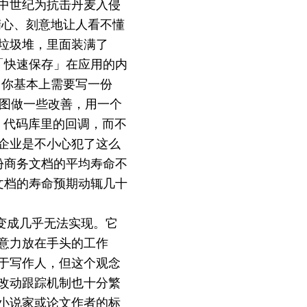
中世纪为抗击丹麦入侵
精心、刻意地让人看不懂
垃圾堆，里面装满了
「快速保存」在应用的内
，你基本上需要写一份
企图做一些改善，用一个
rd 代码库里的回调，而不
企业是不小心犯了这么
份商务文档的平均寿命不
文档的寿命预期动辄几十
难变成几乎无法实现。它
意力放在手头的工作
于写作人，但这个观念
改动跟踪机制也十分繁
小说家或论文作者的标