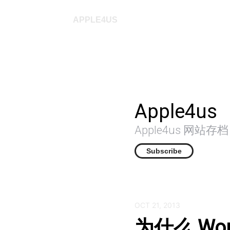
APPLE4US
Apple4us
Apple4us 网站
Subscribe
OCT 21, 2013
为什么 Wo