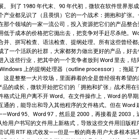
。 到了 1980 年代末、90 年代初，微软在软件世界
个产业都见识了（且畏惧）它的一个战术：拥抱和扩张。
在那个领域的一家一流公司，投入资源把它们的产品整合
用低于成本的价格把它抛出去，把竞争对手赶尽杀绝。Wor
合并、拼写检查、语法检查、提纲处理。所有这些曾经都
成了一个活跃的社群，大家都努力做出更好的产品，好去
入这些行业，把其中的一个竞争者放到 Word 里去，
ndows 上的提纲处理器（outline processor）
。这是整整一大片坟场，里面葬着的全是曾经很有希望的
随着产品的成长，微软开始把它们的「拥抱和扩张」战术用
让用户离不开 Word。在文件操作上，Word 的早期版本和 
通的，能导出和导入其他程序的文件格式。但在 Word
ord 95、Word 97，然后是 2000，再接着是 20
会默认给用户书写的文件用上新格式，导致这些文件用旧版
试用 RTF 格式收发——但是一般的商务用户大多根本搞