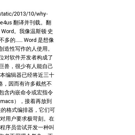
tatic/2013/10/why-
ple4us 翻译并刊载。翻
Word。我像温斯顿·史
多的…… Word 是想像
创造性写作的人使用。
位对软件开发者构成了
巨兽，很少有人能自己
文本编辑器已经将近三十
思路，因而有许多截然不
包含内嵌命令或宏指令
emacs），接着再放到
 之类的格式编排器，它们可
，对用户要求极苛刻。在
），有程序员尝试开发一种叫