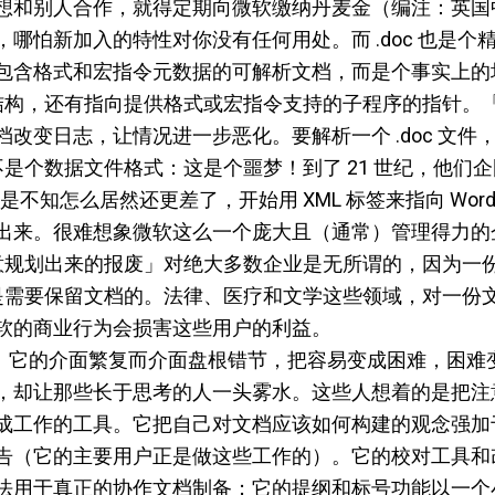
想和别人合作，就得定期向微软缴纳丹麦金（编注：英国
哪怕新加入的特性对你没有任何用处。而 .doc 也是个
包含格式和宏指令元数据的可解析文档，而是个事实上的
数据结构，还有指向提供格式或宏指令支持的子程序的指针。
改变日志，让情况进一步恶化。要解析一个 .doc 文件
这不是个数据文件格式：这是个噩梦！到了 21 世纪，他们
替……但是不知怎么居然还更差了，开始用 XML 标签来指向 Wo
出来。很难想象微软这么一个庞大且（通常）管理得力的
刻意规划出来的报废」对绝大多数企业是无所谓的，因为一
是需要保留文档的。法律、医疗和文学这些领域，对一份
软的商业行为会损害这些用户的利益。
易用。它的介面繁复而介面盘根错节，把容易变成困难，困
，却让那些长于思考的人一头雾水。这些人想着的是把注
成工作的工具。它把自己对文档应该如何构建的观念强加
告（它的主要用户正是做这些工作的）。它的校对工具和
法用于真正的协作文档制备；它的提纲和标号功能以一个