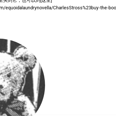
买到它，也可以到[这里]
.com/equoidalaundrynovella/CharlesStross%23buy-the-