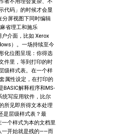
以让作者不用理会复杂、不
示代码」的时候才会显
加入了在分屏视图下同时编辑
，麻省理工和施乐
介面，比如 Xerox
 Windows）。一场持续至今
形化位图呈现：你得选
文件里，等到打印的时
层级样式表。在一个样
一套属性设定，在打印的
ASIC解释程序和MS-
h 系统写应用软件，比尔
的所见即所得文本处理
代码，还是层级样式表？最
在一个样式为本的文档里
从一开始就是残的——而