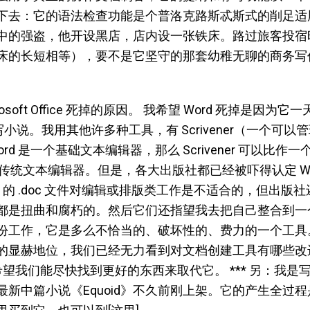
下去：它的语法检查功能是个普洛克路斯忒斯式的削足适
中的强盗，他开设黑店，店内设一张铁床。路过旅客投宿
床的长短相等），要不是它坚守的那套幼稚无聊的商务写
osoft Office 死掉的原因。 我希望 Word 死掉是因为
d 写小说。我用其他许多种工具，有 Scrivener（一个
rd 是一个基础文本编辑器，那么 Scrivener 可以比
样的传统文本编辑器。但是，各大出版社都已经被吓得认定 W
d 的 .doc 文件对编辑或排版类工作是不适合的，但出版
是扭曲和腐朽的。然后它们还指望我去把自己整合到一个以
份工作，它是多么不恰当的、破坏性的、费力的一个工具
的显赫地位，我们已经无力看到对文档创建工具有哪些改
；希望我们能尽快找到更好的东西来取代它。 *** 另：我
新中篇小说《Equoid》不久前刚上架。它的产生全过程是跟