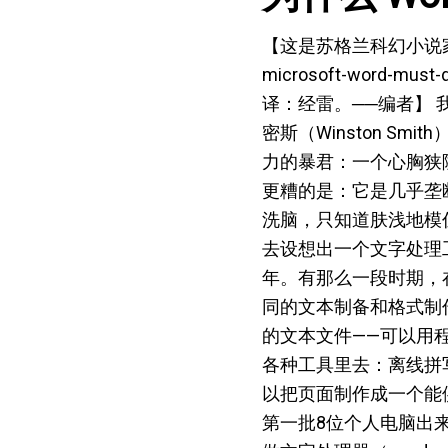
【这是苏格兰科幻小说家 [Charli
microsoft-word-
译：经雷。──编者】 
密斯（Winston Sm
力的暴君：一个心胸狭
更糟的是：它是几乎垄
洗脑，只知道肤浅地模
去设想出一个文字处理
年。有那么一段时期，在
同的文本制备和格式制
的文本文件——可以用程序
各种工具里去：离线拼写检
以把页面制作成一个能
第一批8位个人电脑出来的