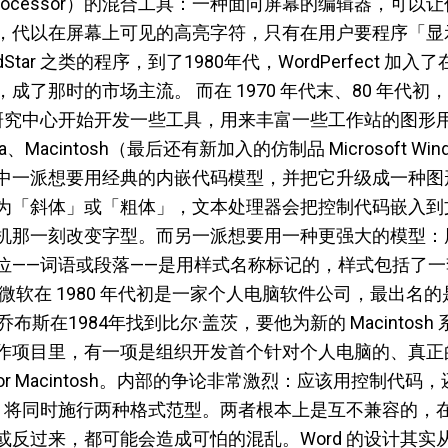
 processor）的混合工具：一种面向屏幕的编辑器，可
，代以在屏幕上可见的高亮字符，只有在用户要程序「显
Star 之类的程序，到了1980年代，WordPerfect 
成了那时的市场主流。 而在 1970 年代末、80 年代初
图研究中心开始开发一些工具，用来丰富一些工作站的图形用户
 Lisa、Macintosh（最后还有新加入的仿制品 Microsoft
中一派想要用经典的内嵌代码模型，并把它升级成一种图
为「斜体」或「粗体」，文本处理器会把控制代码嵌入到
机那一刻改变字型。而另一派想要用一种更强大的模型：
位——词语或段落——是用样式名称标记的，样式包括了
软在 1980 年代初是一家个人电脑软件公司，最出名的是B
乔布斯在1984年找到比尔·盖茨，要他为新的 Macintos
作项目里，有一项是组织开发首个针对个人电脑的、真正
Word for Macintosh。内部的争论非常激烈：应该用控制
rd 将同时施行两种格式范型。两者根本上是互不兼容的，
或反过来，都可能会造成可怕的混乱。Word 的设计其实