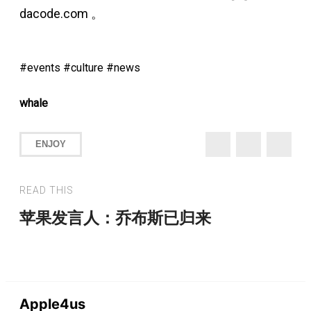
dacode.com 。
events
culture
news
whale
ENJOY
READ THIS
苹果发言人：乔布斯已归来
Apple4us