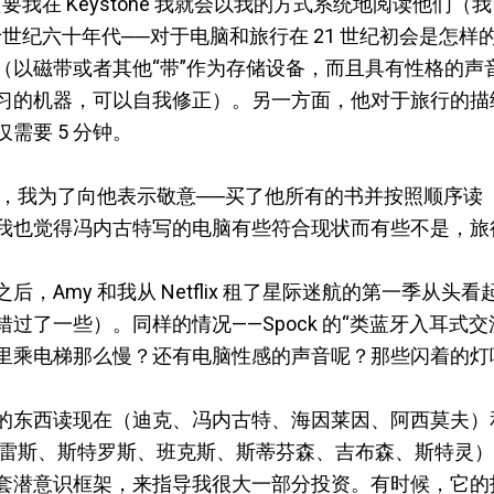
里。只要我在 Keystone 我就会以我的方式系统地阅读他们
世纪六十年代──对于电脑和旅行在 21 世纪初会是怎
（以磁带或者其他“带”作为存储设备，而且具有性格的声
习的机器，可以自我修正）。另一方面，他对于旅行的描
需要 5 分钟。
时，我为了向他表示敬意──买了他所有的书并按照顺序读
我也觉得冯内古特写的电脑有些符合现状而有些不是，旅
，Amy 和我从 Netflix 租了星际迷航的第一季从
过了一些）。同样的情况——Spock 的“类蓝牙入耳式
里乘电梯那么慢？还有电脑性感的声音呢？那些闪着的灯
的东西读现在（迪克、冯内古特、海因莱因、阿西莫夫）
、苏亚雷斯、斯特罗斯、班克斯、斯蒂芬森、吉布森、斯特灵
套潜意识框架，来指导我很大一部分投资。有时候，它的