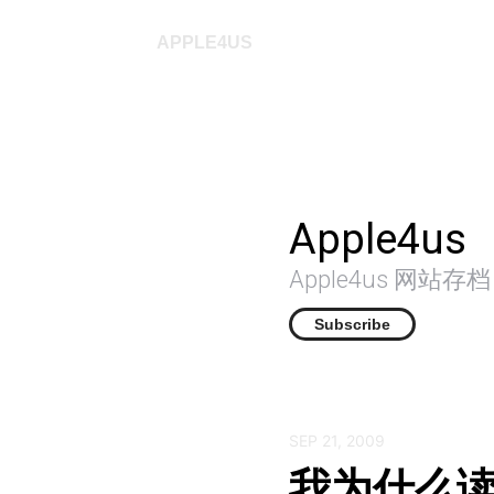
APPLE4US
Apple4us
Apple4us 网站
Subscribe
SEP 21, 2009
我为什么