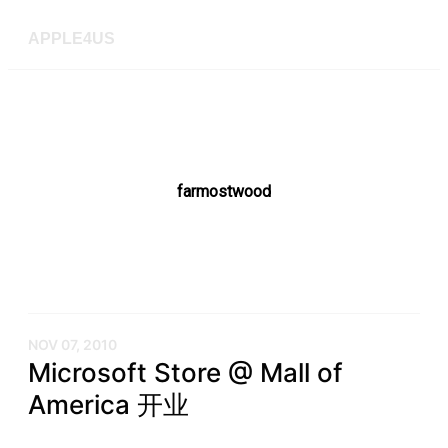
APPLE4US
farmostwood
NOV 07, 2010
Microsoft Store @ Mall of
America 开业